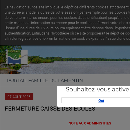
La navigation sur ce site implique le dépôt de différents cookies strictement
une durée allant de la durée de votre session (par exemple pour les cookies 
de votre terminal ou encore pour les cookies d’authentification) jusqu’à une 
cette mention d’information ou encore pour le cookie confirmant votre choix d
l’issue d’une durée de 15 jours pourra également être déposé dans l’hypothèse
authentification. Enfin, dans l’hypothèse où ce site proposerait le dépôt de 
afin d’enregistrer vos choix en la matière, ce cookie expirant à l’issue d’une
PORTAIL FAMILLE DU LAMENTIN
Souhaitez-vous active
07
AOÛT
2026
Oui
FERMETURE CAISSE DES ÉCOLES
NOTE AUX ADMINISTRES